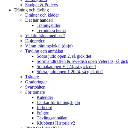
Stadgar & Policys
Träning och tävling
Dräkter och kläder
Det här händer!
Träningstider
Termins schema
Vill du träna med oss?
Dojoregler
Våran träningslokal (dojo)
Tävling och anmälan
Södra judo open 2, så gick det!
Sörmlandträffen & Swedish open Veterans, så gick
Solnakampen VT23, så gick det!
Södra judo open 1 2024, så gick det!
Tränare
Graderingar
Svartbälten
För tränare
Kalender
Länkar för träningshjälp
Judo ord
Frågor
Tävlingsanmälan
Klubbens Historia v2