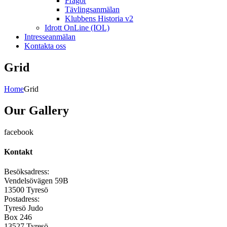
Frågor
Tävlingsanmälan
Klubbens Historia v2
Idrott OnLine (IOL)
Intresseanmälan
Kontakta oss
Grid
Home
Grid
Our Gallery
facebook
Kontakt
Besöksadress:
Vendelsövägen 59B
13500 Tyresö
Postadress:
Tyresö Judo
Box 246
13527 Tyresö