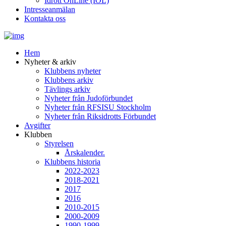
Idrott OnLine (IOL)
Intresseanmälan
Kontakta oss
Hem
Nyheter & arkiv
Klubbens nyheter
Klubbens arkiv
Tävlings arkiv
Nyheter från Judoförbundet
Nyheter från RFSISU Stockholm
Nyheter från Riksidrotts Förbundet
Avgifter
Klubben
Styrelsen
Årskalender.
Klubbens historia
2022-2023
2018-2021
2017
2016
2010-2015
2000-2009
1990-1999