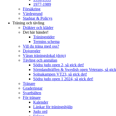
1977-1989
Försäkring
Värdegrund
Stadgar & Policys
Träning och tävling
Dräkter och kläder
Det här händer!
Träningstider
Termins schema
Vill du träna med oss?
Dojoregler
Våran träningslokal (dojo)
Tävling och anmälan
Södra judo open 2, så gick det!
Sörmlandträffen & Swedish open Veterans, så gick
Solnakampen VT23, så gick det!
Södra judo open 1 2024, så gick det!
Tränare
Graderingar
Svartbälten
För tränare
Kalender
Länkar för träningshjälp
Judo ord