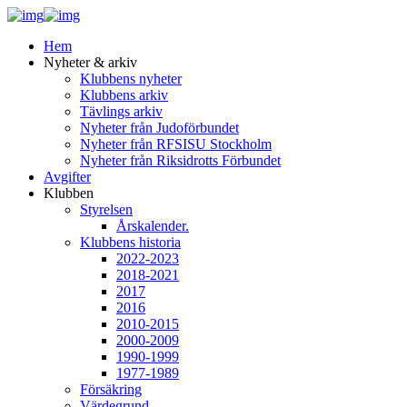
Hem
Nyheter & arkiv
Klubbens nyheter
Klubbens arkiv
Tävlings arkiv
Nyheter från Judoförbundet
Nyheter från RFSISU Stockholm
Nyheter från Riksidrotts Förbundet
Avgifter
Klubben
Styrelsen
Årskalender.
Klubbens historia
2022-2023
2018-2021
2017
2016
2010-2015
2000-2009
1990-1999
1977-1989
Försäkring
Värdegrund